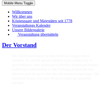
Mobile Menu Toggle
Willkommen
Wir über uns
Königspaare und Majestäten seit 1778
Veranstaltungs Kalender
Unsere Bildergalerie
Veranstaltung übermitteln
Der Vorstand
Der Vereinsvorstand ist das leitende Organ eines
Vereins. Er vertritt seinen Verein nach außen hin in
gerichtlichen oder außergerichtlichen Angelegenheiten.
Außerdem übernimmt er die Führung innerhalb des
Vereins und ist auch hier der Verantwortungsträger. Der
Vorstand muss von den Vereinsmitglieder gewählt
werden.