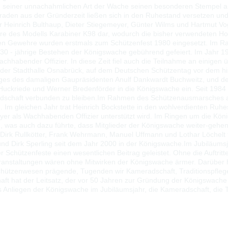
n seiner unnachahmlichen Art der Wache seinen besonderen Stempel auf
en aus der Gründerzeit ließen sich in den Ruhestand versetzen und m
inrich Bulthaup, Dieter Stiegemeyer, Günter Wilms und Hartmut Vogt i
re des Modells Karabiner K98 dar, wodurch die bisher verwendeten Hol
en Gewehre wurden erstmals zum Schützenfest 1980 eingesetzt. Im Ra
s 30 - jährige Bestehen der Königswache gebührend gefeiert. Im Jahr 
habender Offizier. In diese Zeit fiel auch die Teilnahme an einigen 
in der Stadthalle Osnabrück, auf dem Deutschen Schützentag vor dem 
ages des damaligen Gaupräsidenten Anulf Dankwardt Buchweitz, und d
h Huckriede und Werner Bredenförder in die Königswache ein. Seit 1984
adschaft verbunden zu bleiben.
Im Rahmen des Schützenausmarsches a
n.
Im gleichen Jahr trat Heinrich Bockstette in den wohlverdienten Ru
meyer als Wachhabenden Offizier unterstützt wird. Im Ringen um die K
, was auch dazu führte, dass Mitglieder der Königswache weiter-geh
 Dirk Rullkötter, Frank Wehrmann, Manuel Uffmann und Lothar Löchelt
 und Dirk Sperling seit dem Jahr 2000 in der Königswache.
Im Jubiläums
r Schützenfeste einen wesentlichen Beitrag geleistet. Ohne die Auftri
eranstaltungen wären ohne Mitwirken der Königswache ärmer. Darüber
chützenwesen prägende, Tugenden wir Kameradschaft, Traditionspflege
ft hat der Leitsatz, der vor 50 Jahren zur Gründung der Königswache
as Anliegen der Königswache im Jubiläumsjahr, die Kameradschaft, die 