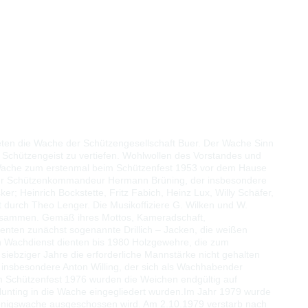
eten die Wache der Schützengesellschaft Buer. Der Wache Sinn
 Schützengeist zu vertiefen. Wohlwollen des Vorstandes und
ie Wache zum erstenmal beim Schützenfest 1953 vor dem Hause
der Schützenkommandeur Hermann Brüning, der insbesondere
sker; Heinrich Bockstette, Fritz Fabich, Heinz Lux, Willy Schäfer,
 durch Theo Lenger. Die Musikoffiziere G. Wilken und W.
 zusammen. Gemäß ihres Mottos, Kameradschaft,
enten zunächst sogenannte Drillich – Jacken, die weißen
 Wachdienst dienten bis 1980 Holzgewehre, die zum
iebziger Jahre die erforderliche Mannstärke nicht gehalten
insbesondere Anton Willing, der sich als Wachhabender
m Schützenfest 1976 wurden die Weichen endgültig auf
unting in die Wache eingegliedert wurden.
Im Jahr 1979 wurde
 Königswache ausgeschossen wird.
Am 2.10.1979 verstarb nach