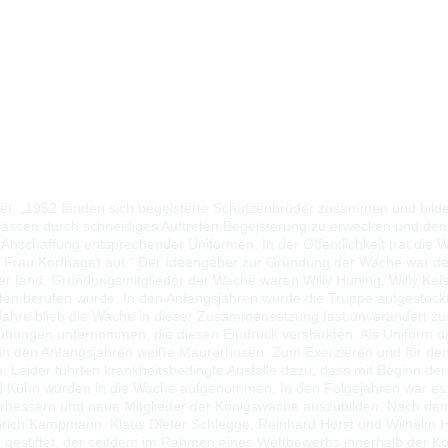
et: „1952 fanden sich begeisterte Schützenbrüder zusammen und bild
Anlässen durch schneidiges Auftreten Begeisterung zu erwecken und den
 Anschaffung entsprechender Uniformen. In der Öffentlichkeit trat d
 Frau Korfhage) auf.“ Der Ideengeber zur Gründung der Wache war 
iter fand. Gründungsmitglieder der Wache waren:
Willy Huning, Willy Kei
ten berufen wurde. In den Anfangsjahren wurde die Truppe aufgestockt
er Jahre blieb die Wache in dieser Zusammensetzung fast unverändert
mühungen unternommen, die diesen Eindruck verstärkten. Als Uniform di
n den Anfangsjahren weiße Maurerhosen. Zum Exerzieren und für den
ider führten krankheitsbedingte Ausfälle dazu, dass mit Beginn der s
ed Kühn wurden in die Wache aufgenommen. In den Folgejahren war es 
verbessern und neue Mitglieder der Königswache auszubilden. Nach de
nrich Kampmann, Klaus Dieter Schlegge, Reinhard Horst und Wilhelm H
kal gestiftet, der seitdem im Rahmen eines Wettbewerbs innerhalb der