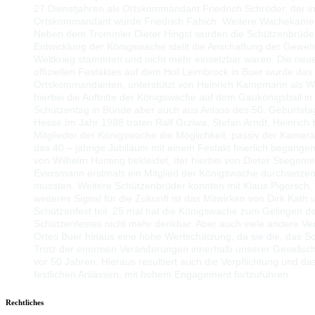
27 Dienstjahren als Ortskommandant Friedrich Schröder, der i
Ortskommandant wurde Friedrich Fabich. Weitere Wachekamerad
Neben dem Trommler Dieter Hingst wurden die Schützenbrüder He
Entwicklung der Königswache stellt die Anschaffung der Geweh
Weltkrieg stammten und nicht mehr einsetzbar waren. Die neu
offiziellen Festaktes auf dem Hof Leimbrock in Buer wurde da
Ortskommandanten, unterstützt von Heinrich Kampmann als Wach
hierbei die Auftritte der Königswache auf dem Gaukönigsball 
Schützentag in Bünde aber auch aus Anlass des 50. Geburtst
Hesse.
Im Jahr 1988 traten Ralf Grziwa, Stefan Arndt, Heinric
Mitglieder der Königswache die Möglichkeit, passiv der Kamer
das 40 – jährige Jubiläum mit einem Festakt feierlich begange
von Wilhelm Hunting bekleidet, der hierbei von Dieter Stiege
Eversmann erstmals ein Mitglied der Königswache durchsetzen
mussten. Weitere Schützenbrüder konnten mit Klaus Pigorsch,
weiteres Signal für die Zukunft ist das Mitwirken von Dirk Kath
Schützenfest teil. 25 mal hat die Königswache zum Gelingen de
Schützenfestes nicht mehr denkbar. Aber auch viele andere V
Ortes Buer hinaus eine hohe Wertschätzung, da sie die, das S
Trotz der enormen Veränderungen innerhalb unserer Gesellscha
vor 50 Jahren. Hieraus resultiert auch die Verpflichtung und d
festlichen Anlässen, mit hohem Engagement fortzuführen.
Rechtliches