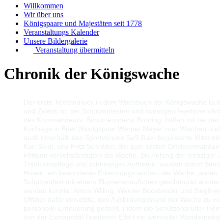
Willkommen
Wir über uns
Königspaare und Majestäten seit 1778
Veranstaltungs Kalender
Unsere Bildergalerie
Veranstaltung übermitteln
Chronik der Königswache
Der erste Texteindruck in dem Wachbuch der Königswache laut
und Zweck ist, bei Schützenfesten und sonstigen feierlichen 
des Kommandeurs, Schützenoberst Brüning, halfen mit bei der
Korfhage in Buer (Königspaar Werner Meyer zum Wischen und
auch innerhalb des Sportvereins SuS Buer begeisterte Mitstre
Karl Seidl, und Fritz Schröder, der zum ersten Ortskommandan
Pöttgen vervollständigten die Wache. Bis Anfang der siebzig
Traditionspflege und schneidiges Auftreten, wurden sofort Be
Hosen, ein besonderes Erkennungszeichen der Wache, waren i
Schützenfest mit einem Blumensträußchen geschmückt wurden. Le
werden konnte. Anton Willing, Werner Bockbreder und Siegfri
Offizier dafür einsetzte, den Ausbildungsstand der Wache zu 
personelle Erneuerung gestellt, indem die Schützenbrüder Hei
von der Exmajestät Friederich Eilert ein wertvoller Wanderpo