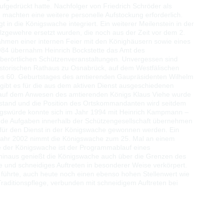
gedrückt hatte. Nachfolger von Friedrich Schröder als
achten eine weitere personelle Aufstockung erforderlich.
n die Königswache integriert. Ein weiterer Meilenstein in der
zgewehre ersetzt wurden, die noch aus der Zeit vor dem 2.
hmen einer internen Feier mit den Könighäusern sowie eines
1984 übernahm Heinrich Bockstette das Amt des
überörtlichen Schützenveranstaltungen. Unvergessen sind
historischen Rathaus zu Osnabrück, auf dem Westfälischen
es 60. Geburtstages des amtierenden Gaupräsidenten Wilhelm
 gibt es für die aus dem aktiven Dienst ausgeschiedenen
uf dem Anwesen des amtierenden Königs Klaus Viehe wurde
hestand und die Position des Ortskommandanten wird seitdem
önigswürde konnte sich im Jahr 1994 mit Heinrich Kampmann –
ende Aufgaben innerhalb der Schützengesellschaft übernehmen
 für den Dienst in der Königswache gewonnen werden. Ein
jahr 2002 nimmt die Königswache zum 25. Mal an einem
tte der Königswache ist der Programmablauf eines
 hinaus genießt die Königswache auch über die Grenzen des
 und schneidiges Auftreten in besonderer Weise verkörpert.
 führte, auch heute noch einen ebenso hohen Stellenwert wie
Traditionspflege, verbunden mit schneidigem Auftreten bei